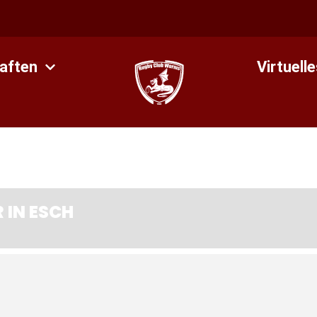
aften
Virtuell
 IN ESCH