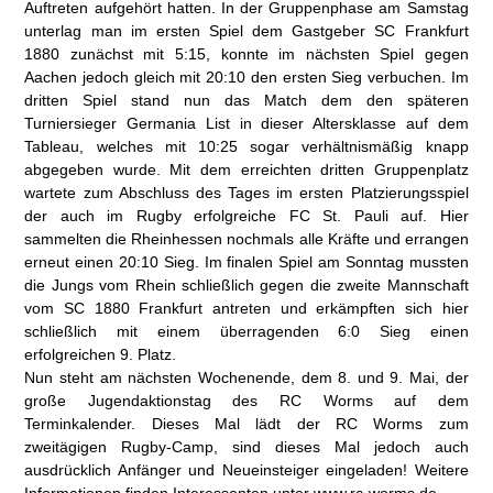
Auftreten aufgehört hatten. In der Gruppenphase am Samstag
unterlag man im ersten Spiel dem Gastgeber SC Frankfurt
1880 zunächst mit 5:15, konnte im nächsten Spiel gegen
Aachen jedoch gleich mit 20:10 den ersten Sieg verbuchen. Im
dritten Spiel stand nun das Match dem den späteren
Turniersieger Germania List in dieser Altersklasse auf dem
Tableau, welches mit 10:25 sogar verhältnismäßig knapp
abgegeben wurde. Mit dem erreichten dritten Gruppenplatz
wartete zum Abschluss des Tages im ersten Platzierungsspiel
der auch im Rugby erfolgreiche FC St. Pauli auf. Hier
sammelten die Rheinhessen nochmals alle Kräfte und errangen
erneut einen 20:10 Sieg. Im finalen Spiel am Sonntag mussten
die Jungs vom Rhein schließlich gegen die zweite Mannschaft
vom SC 1880 Frankfurt antreten und erkämpften sich hier
schließlich mit einem überragenden 6:0 Sieg einen
erfolgreichen 9. Platz.
Nun steht am nächsten Wochenende, dem 8. und 9. Mai, der
große Jugendaktionstag des RC Worms auf dem
Terminkalender. Dieses Mal lädt der RC Worms zum
zweitägigen Rugby-Camp, sind dieses Mal jedoch auch
ausdrücklich Anfänger und Neueinsteiger eingeladen! Weitere
Informationen finden Interessenten unter www.rc-worms.de.