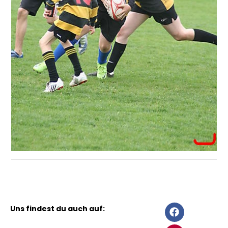
F
I
Uns findest du auch auf:
a
n
c
s