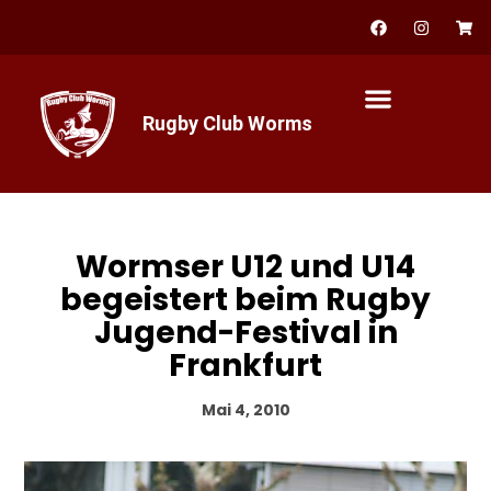
Zum
F
I
S
a
n
h
Inhalt
c
s
o
springen
e
t
p
b
a
p
o
g
i
o
r
n
Rugby Club Worms
k
a
g
m
-
c
a
r
t
Wormser U12 und U14
begeistert beim Rugby
Jugend-Festival in
Frankfurt
Mai 4, 2010