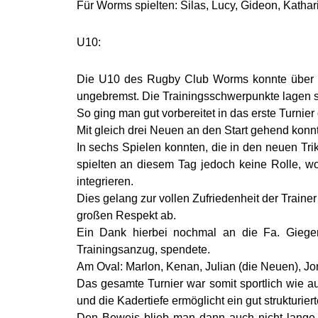
Für Worms spielten: Silas, Lucy, Gideon, Kathar
U10:
Die U10 des Rugby Club Worms konnte über de
ungebremst. Die Trainingsschwerpunkte lagen se
So ging man gut vorbereitet in das erste Turnier
Mit gleich drei Neuen an den Start gehend konn
In sechs Spielen konnten, die in den neuen Tr
spielten an diesem Tag jedoch keine Rolle, w
integrieren.
Dies gelang zur vollen Zufriedenheit der Train
großen Respekt ab.
Ein Dank hierbei nochmal an die Fa. Gieger
Trainingsanzug, spendete.
Am Oval: Marlon, Kenan, Julian (die Neuen), Jon
Das gesamte Turnier war somit sportlich wie au
und die Kadertiefe ermöglicht ein gut strukturiert
Den Beweis blieb man dann auch nicht lange 