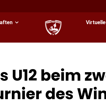
aften
Virtuell
is U12 beim zw
urnier des Wi