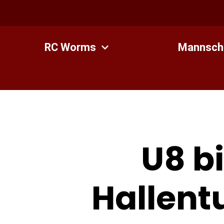
Zum
Inhalt
springen
RC Worms
Mannsch
U8 b
Hallent