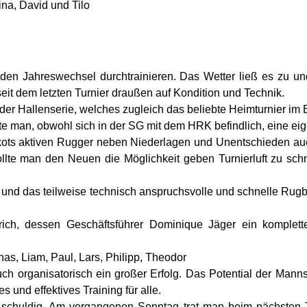
ina, David und Tilo
n Jahreswechsel durchtrainieren. Das Wetter ließ es zu und
it dem letzten Turnier draußen auf Kondition und Technik.
 der Hallenserie, welches zugleich das beliebte Heimturnier im 
te man, obwohl sich in der SG mit dem HRK befindlich, eine eig
ikots aktiven Rugger neben Niederlagen und Unentschieden au
ollte man den Neuen die Möglichkeit geben Turnierluft zu sc
er und das teilweise technisch anspruchsvolle und schnelle Ru
ich, dessen Geschäftsführer Dominique Jäger ein komplette
as, Liam, Paul, Lars, Philipp, Theodor
ch organisatorisch ein großer Erfolg. Das Potential der Mann
es und effektives Training für alle.
schuldig. Am vergangenen Sonntag trat man beim nächsten Tu