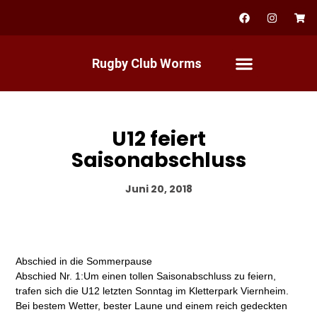
Zum
F
I
S
a
n
h
Inhalt
c
s
o
springen
e
t
p
b
a
p
Rugby Club Worms
o
g
i
o
r
n
k
a
g
m
-
c
a
r
U12 feiert
t
Saisonabschluss
Juni 20, 2018
Abschied in die Sommerpause
Abschied Nr. 1:Um einen tollen Saisonabschluss zu feiern,
trafen sich die U12 letzten Sonntag im Kletterpark Viernheim.
Bei bestem Wetter, bester Laune und einem reich gedeckten