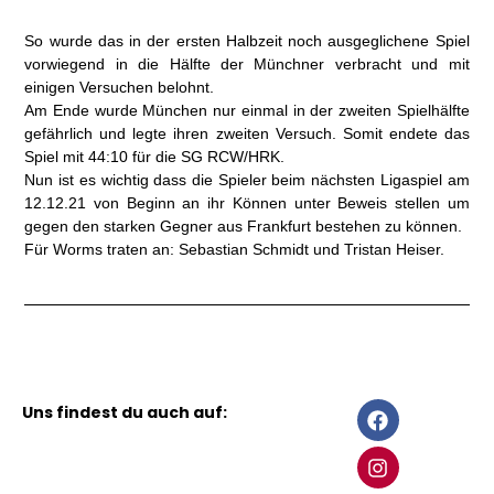
So wurde das in der ersten Halbzeit noch ausgeglichene Spiel
vorwiegend in die Hälfte der Münchner verbracht und mit
einigen Versuchen belohnt.
Am Ende wurde München nur einmal in der zweiten Spielhälfte
gefährlich und legte ihren zweiten Versuch. Somit endete das
Spiel mit 44:10 für die SG RCW/HRK.
Nun ist es wichtig dass die Spieler beim nächsten Ligaspiel am
12.12.21 von Beginn an ihr Können unter Beweis stellen um
gegen den starken Gegner aus Frankfurt bestehen zu können.
Für Worms traten an: Sebastian Schmidt und Tristan Heiser.
F
I
Uns findest du auch auf:
a
n
c
s
e
t
b
a