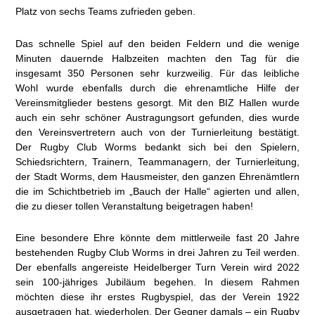
Platz von sechs Teams zufrieden geben.
Das schnelle Spiel auf den beiden Feldern und die wenige
Minuten dauernde Halbzeiten machten den Tag für die
insgesamt 350 Personen sehr kurzweilig. Für das leibliche
Wohl wurde ebenfalls durch die ehrenamtliche Hilfe der
Vereinsmitglieder bestens gesorgt. Mit den BIZ Hallen wurde
auch ein sehr schöner Austragungsort gefunden, dies wurde
den Vereinsvertretern auch von der Turnierleitung bestätigt.
Der Rugby Club Worms bedankt sich bei den Spielern,
Schiedsrichtern, Trainern, Teammanagern, der Turnierleitung,
der Stadt Worms, dem Hausmeister, den ganzen Ehrenämtlern
die im Schichtbetrieb im „Bauch der Halle“ agierten und allen,
die zu dieser tollen Veranstaltung beigetragen haben!
Eine besondere Ehre könnte dem mittlerweile fast 20 Jahre
bestehenden Rugby Club Worms in drei Jahren zu Teil werden.
Der ebenfalls angereiste Heidelberger Turn Verein wird 2022
sein 100-jähriges Jubiläum begehen. In diesem Rahmen
möchten diese ihr erstes Rugbyspiel, das der Verein 1922
ausgetragen hat, wiederholen. Der Gegner damals – ein Rugby