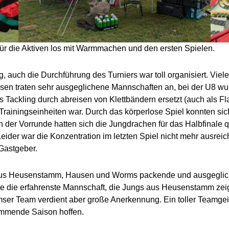
ür die Aktiven los mit Warmmachen und den ersten Spielen.
g, auch die Durchführung des Turniers war toll organisiert. V
sen traten sehr ausgeglichene Mannschaften an, bei der U8 wu
s Tackling durch abreisen von Klettbändern ersetzt (auch als F
 Trainingseinheiten war. Durch das körperlose Spiel konnten si
 der Vorrunde hatten sich die Jungdrachen für das Halbfinale qua
er war die Konzentration im letzten Spiel nicht mehr ausrei
 Gastgeber.
 aus Heusenstamm, Hausen und Worms packende und ausgeglich
 die erfahrenste Mannschaft, die Jungs aus Heusenstamm zei
ser Team verdient aber große Anerkennung. Ein toller Teamgeist
kommende Saison hoffen.