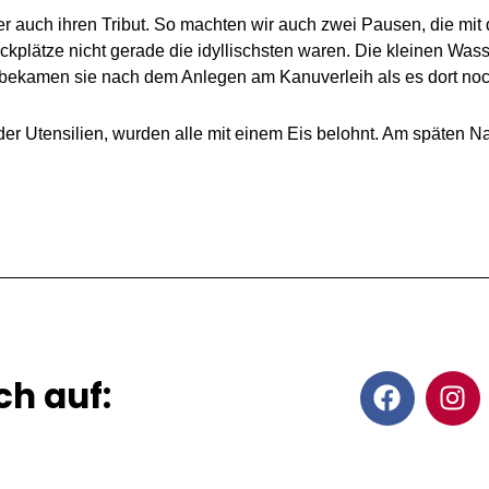
auch ihren Tribut. So machten wir auch zwei Pausen, die mit 
ickplätze nicht gerade die idyllischsten waren. Die kleinen Wa
bekamen sie nach dem Anlegen am Kanuverleih als es dort noc
Utensilien, wurden alle mit einem Eis belohnt. Am späten Nac
F
I
ch auf:
a
n
c
s
e
t