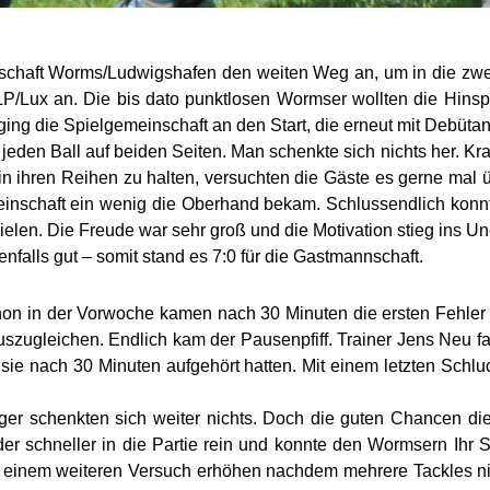
haft Worms/Ludwigshafen den weiten Weg an, um in die zweitä
RLP/Lux an. Die bis dato punktlosen Wormser wollten die Hins
ing die Spielgemeinschaft an den Start, die erneut mit Debütan
 jeden Ball auf beiden Seiten. Man schenkte sich nichts
her. Kr
 in ihren Reihen zu halten, versuchten die Gäste es gerne mal 
einschaft ein wenig die Oberhand bekam. Schlussendlich konnt
ielen. Die Freude war sehr groß und die Motivation stieg ins U
falls gut – somit stand es 7:0 für die Gastmannschaft.
schon in der Vorwoche kamen nach 30 Minuten die ersten Fehle
zugleichen. Endlich kam der Pausenpfiff. Trainer Jens Neu fa
 sie nach 30 Minuten aufgehört hatten. Mit einem letzten Schlu
er schenkten sich weiter nichts. Doch die guten Chancen die 
r schneller in die Partie rein und konnte den Wormsern Ihr S
t einem weiteren Versuch erhöhen nachdem mehrere Tackles nic