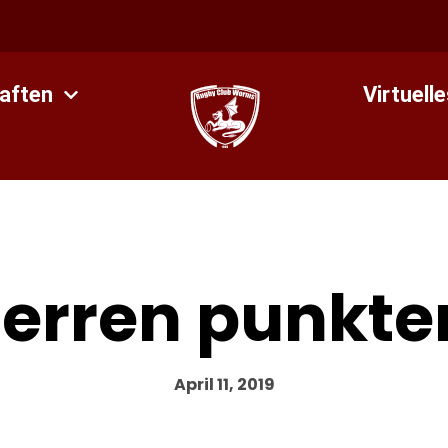
aften
Virtuell
erren punkten 
April 11, 2019