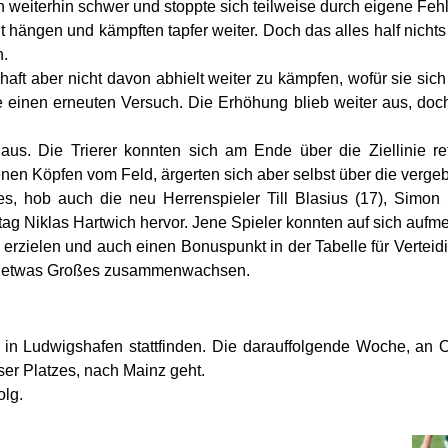
h weiterhin schwer und stoppte sich teilweise durch eigene Fehl
t hängen und kämpften tapfer weiter. Doch das alles half nichts
n.
aft aber nicht davon abhielt weiter zu kämpfen, wofür sie sic
e einen erneuten Versuch. Die Erhöhung blieb weiter aus, doch
r aus. Die Trierer konnten sich am Ende über die Ziellinie 
nen Köpfen vom Feld, ärgerten sich aber selbst über die verg
es, hob auch die neu Herrenspieler Till Blasius (17), Simon 
ag Niklas Hartwich hervor. Jene Spieler konnten auf sich auf
 erzielen und auch einen Bonuspunkt in der Tabelle für Verteid
ar etwas Großes zusammenwachsen.
n Ludwigshafen stattfinden. Die darauffolgende Woche, an Ost
r Platzes, nach Mainz geht.
lg.