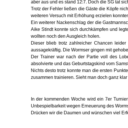
aber aus und es stand 12:7. Doch die SG tat sic
Trotz der Fehler ließen die Gäste die Köpfe nich
weiteren Versuch mit Erhöhung erzielen konnte
Ein weiterer Nackenschlag der die Gastmannsch
Aike Stindt konnte sich durchkämpfen und legt
wollten noch den Ausgleich holen.
Dieser blieb trotz zahlreicher Chancen leide
aussagekräftig. Die Wormser gingen mit gehobe
Der Trainer war nach der Partie voll des Lob
absolvierte und das Geburtstagskind vom Samst
Nichts desto trotz konnte man die ersten Punkte
zusammen trainieren. Sieht man doch ganz kl
In der kommenden Woche wird ein 7er Turnier i
Unbespielbarkeit wegen Erneuerung des Wormse
Drücken wir die Daumen und wünschen viel Erfo