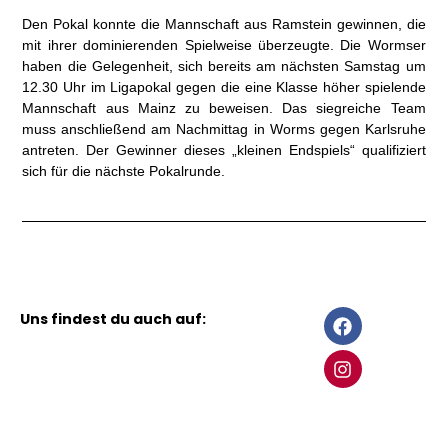
Den Pokal konnte die Mannschaft aus Ramstein gewinnen, die
mit ihrer dominierenden Spielweise überzeugte. Die Wormser
haben die Gelegenheit, sich bereits am nächsten Samstag um
12.30 Uhr im Ligapokal gegen die eine Klasse höher spielende
Mannschaft aus Mainz zu beweisen. Das siegreiche Team
muss anschließend am Nachmittag in Worms gegen Karlsruhe
antreten. Der Gewinner dieses „kleinen Endspiels“ qualifiziert
sich für die nächste Pokalrunde.
F
I
Uns findest du auch auf:
a
n
c
s
e
t
b
a
o
g
o
r