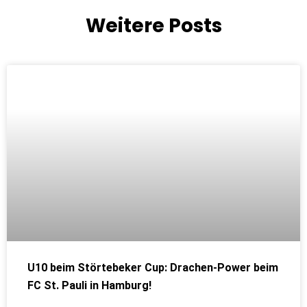
k
a
m
Weitere Posts
U10 beim Störtebeker Cup: Drachen-Power beim
FC St. Pauli in Hamburg!