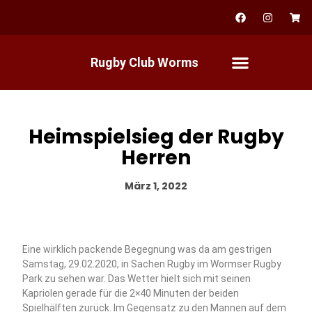
Zum
F
I
S
a
n
h
Inhalt
c
s
o
springen
e
t
p
b
a
p
Rugby Club Worms
o
g
i
o
r
n
k
a
g
m
-
c
a
r
Heimspielsieg der Rugby
t
Herren
März 1, 2022
Eine wirklich packende Begegnung was da am gestrigen
Samstag, 29.02.2020, in Sachen Rugby im Wormser Rugby
Park zu sehen war. Das Wetter hielt sich mit seinen
Kapriolen gerade für die 2×40 Minuten der beiden
Spielhälften zurück. Im Gegensatz zu den Mannen auf dem