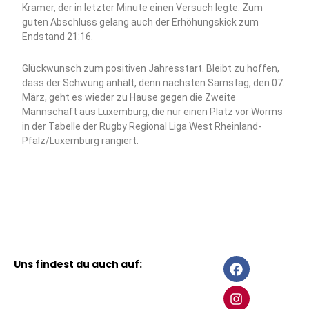
Kramer, der in letzter Minute einen Versuch legte. Zum
guten Abschluss gelang auch der Erhöhungskick zum
Endstand 21:16.
Glückwunsch zum positiven Jahresstart. Bleibt zu hoffen,
dass der Schwung anhält, denn nächsten Samstag, den 07.
März, geht es wieder zu Hause gegen die Zweite
Mannschaft aus Luxemburg, die nur einen Platz vor Worms
in der Tabelle der Rugby Regional Liga West Rheinland-
Pfalz/Luxemburg rangiert.
F
I
Uns findest du auch auf:
a
n
c
s
e
t