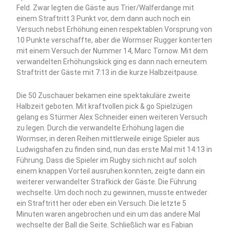
Feld. Zwar legten die Gäste aus Trier/Walferdange mit
einem Straftritt 3 Punkt vor, dem dann auch noch ein
Versuch nebst Erhöhung einen respektablen Vorsprung von
10 Punkte verschaffte, aber die Wormser Rugger konterten
mit einem Versuch der Nummer 14, Marc Tornow. Mit dem
verwandelten Erhöhungskick ging es dann nach erneutem
Straftritt der Gäste mit 7:13 in die kurze Halbzeitpause.
Die 50 Zuschauer bekamen eine spektakuläre zweite
Halbzeit geboten. Mit kraftvollen pick & go Spielzügen
gelang es Stürmer Alex Schneider einen weiteren Versuch
zu legen. Durch die verwandelte Erhöhung lagen die
Wormser, in deren Reihen mittlerweile einige Spieler aus
Ludwigshafen zu finden sind, nun das erste Mal mit 14:13 in
Führung. Dass die Spieler im Rugby sich nicht auf solch
einem knappen Vorteil ausruhen konnten, zeigte dann ein
weiterer verwandelter Strafkick der Gäste. Die Führung
wechselte. Um doch noch zu gewinnen, musste entweder
ein Straftritt her oder eben ein Versuch. Die letzte 5
Minuten waren angebrochen und ein um das andere Mal
wechselte der Ball die Seite. Schließlich war es Fabian