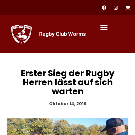
Zum
F
I
S
a
n
h
Inhalt
c
s
o
springen
e
t
p
b
a
p
o
g
i
o
r
n
Rugby Club Worms
k
a
g
m
-
c
a
r
t
Erster Sieg der Rugby
Herren lässt auf sich
warten
Oktober 14, 2018