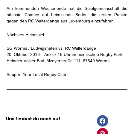
Am kommenden Wochenende hat die Spielgemeinschaft die
nächste Chance auf heimischen Boden die ersten Punkte
gegen den RC Walferdange aus Luxemburg einzufahren.
Nächstes Heimspiel:
SG Worms / Ludwigshafen vs. RC Walferdange
20. Oktober 2018 – Ankick 15 Uhr im heimischen Rugby Park
Heinrich-Völker Bad, Alzeyerstraße 111, 67549 Worms.
Support Your Local Rugby Club !
F
I
Uns findest du auch auf:
a
n
c
s