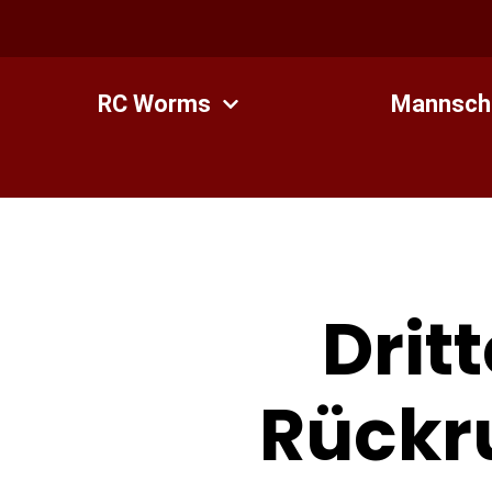
Zum
Inhalt
springen
RC Worms
Mannsch
Drit
Rückr