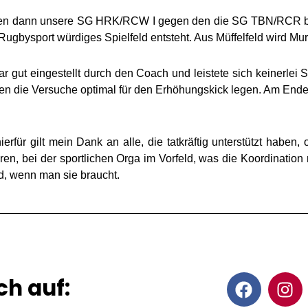
 durften dann unsere SG HRK/RCW I gegen den die SG TBN/RCR
ugbysport würdiges Spielfeld entsteht. Aus Müffelfeld wird Murr
ut eingestellt durch den Coach und leistete sich keinerlei Sc
nten die Versuche optimal für den Erhöhungskick legen. Am End
rfür gilt mein Dank an alle, die tatkräftig unterstützt haben,
n, bei der sportlichen Orga im Vorfeld, was die Koordinatio
nd, wenn man sie braucht.
F
I
ch auf:
a
n