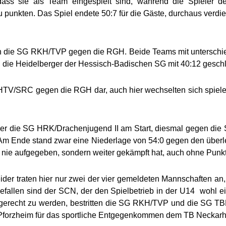
 dass sie als Team eingespielt sind, während die Spieler 
 punkten. Das Spiel endete 50:7 für die Gäste, durchaus verdi
en die SG RKH/TVP gegen die RGH. Beide Teams mit unterschiedl
h die Heidelberger der Hessisch-Badischen SG mit 40:12 gesch
G HTV/SRC gegen die RGH dar, auch hier wechselten sich spie
er die SG HRK/Drachenjugend II am Start, diesmal gegen die 
Am Ende stand zwar eine Niederlage von 54:0 gegen den überleg
t nie aufgegeben, sondern weiter gekämpft hat, auch ohne Punkt
der traten hier nur zwei der vier gemeldeten Mannschaften a
llen sind der SCN, der den Spielbetrieb in der U14 wohl ein
n gerecht zu werden, bestritten die SG RKH/TVP und die SG TB
Pforzheim für das sportliche Entgegenkommen dem TB Neckarh