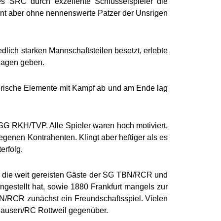
des SRC durch exzellente Schlüsselspieler die
ent aber ohne nennenswerte Patzer der Unsrigen
ich starken Mannschaftsteilen besetzt, erlebte
lagen geben.
lerische Elemente mit Kampf ab und am Ende lag
SG RKH/TVP. Alle Spieler waren hoch motiviert,
enen Kontrahenten. Klingt aber heftiger als es
erfolg.
n, die weit gereisten Gäste der SG TBN/RCR und
gestellt hat, sowie 1880 Frankfurt mangels zur
N/RCR zunächst ein Freundschaftsspiel. Vielen
ausen/RC Rottweil gegenüber.