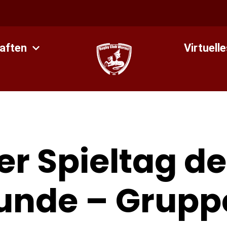
aften
Virtuell
ter Spieltag de
unde – Gruppe