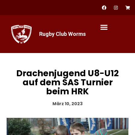
Zum
F
I
S
a
n
h
Inhalt
c
s
o
springen
e
t
p
b
a
p
o
g
i
o
r
n
Rugby Club Worms
k
a
g
m
-
c
a
r
t
Drachenjugend U8-U12
auf dem SAS Turnier
beim HRK
März 10, 2023