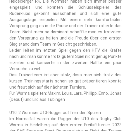
Heidelberger RK. Die Wormser haben sich immer besser
eingespielt und konnten die Schlüsselspieler des
Ruderklubs gekonnt ausschalten und sich eine gute
Ausgangslage erspielen. Mit einem sehr komfortablen
Vorsprung ging es in die Pause und der Trainer rotierte das
Team. Nicht mehr so dominant schaffte man es trotzdem
den Vorsprung zu halten und die Freude über den ersten
Sieg stand dem Team im Gesicht geschrieben.
Leider ließen im letzten Spiel gegen den HTV die Kräfte
nach und man konnte trotz gutem Spiel nicht genug Punkte
erzielen und kassierte in der zweiten Hälfte ein paar
Versuche zu viel.
Das Trainerteam ist aber stolz, dass man sich trotz des
kurzen Trainingsstarts schon so gut präsentieren konnte
und freut sich auf die nächsten Turniere.
Für Worms spielten: Maxim, Louis, Lars, Phillipp, Enno, Jonas
(Debüt) und Lilo aus Tübingen
U10: 2 Wormser U10-Rugger auf fremden Spuren
Im Normalfall wären die Rugger der U10 des Rugby Club
Worms in Heidelberg auf dem ersten Freiluftturnier 2023