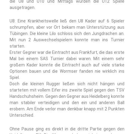
die U8 und U10 und Mittags wurden die U12 Spiele
ausgetragen.
U8: Eine Krankheitswelle ließ den U8 Kader auf 6 Spieler
schrumpfen, aber vor Ort bekam man Unterstützung aus
Tübingen. Die kleine Lilo schloss sich den Jungdrachen an.
Mit nun 2 Auswechselspielern konnte man ins Turnier
starten.
Erster Gegner war die Eintracht aus Frankfurt, die das erste
Mal bei einem SAS Turnier dabei waren. Mit einem sehr
großem Kader konnte die Eintracht auch auf viele starke
Optionen bauen und die Wormser fanden nie wirklich ins
Spiel.
Doch die kleinen Rugger ließen sich nicht hängen und
starteten mit vollem Eifer ins zweite Spiel gegen den TSV
Handschuhsheim. Gegen den Gegner aus Heidelberg konnte
man stabiler verteidigen und den ein und anderen Ball
erobern. Am Ende verlor man denkbar knapp mit 2 Punkten
Unterschied.
Ohne Pause ging es direkt in die dritte Partie gegen den