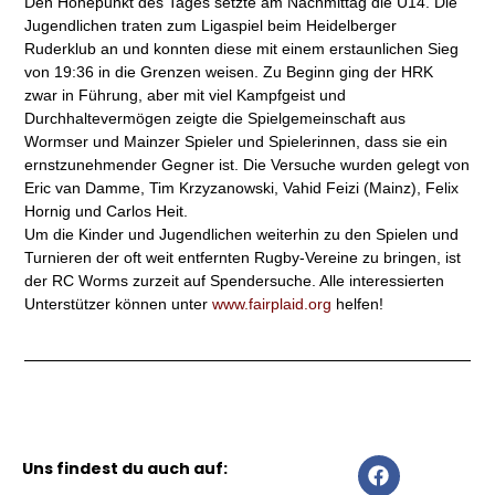
Den Höhepunkt des Tages setzte am Nachmittag die U14. Die
Jugendlichen traten zum Ligaspiel beim Heidelberger
Ruderklub an und konnten diese mit einem erstaunlichen Sieg
von 19:36 in die Grenzen weisen. Zu Beginn ging der HRK
zwar in Führung, aber mit viel Kampfgeist und
Durchhaltevermögen zeigte die Spielgemeinschaft aus
Wormser und Mainzer Spieler und Spielerinnen, dass sie ein
ernstzunehmender Gegner ist. Die Versuche wurden gelegt von
Eric van Damme, Tim Krzyzanowski, Vahid Feizi (Mainz), Felix
Hornig und Carlos Heit.
Um die Kinder und Jugendlichen weiterhin zu den Spielen und
Turnieren der oft weit entfernten Rugby-Vereine zu bringen, ist
der RC Worms zurzeit auf Spendersuche. Alle interessierten
Unterstützer können unter
www.fairplaid.org
helfen!
F
I
Uns findest du auch auf:
a
n