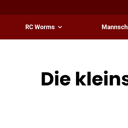
Zum
Inhalt
springen
RC Worms
Mannsch
Die klei