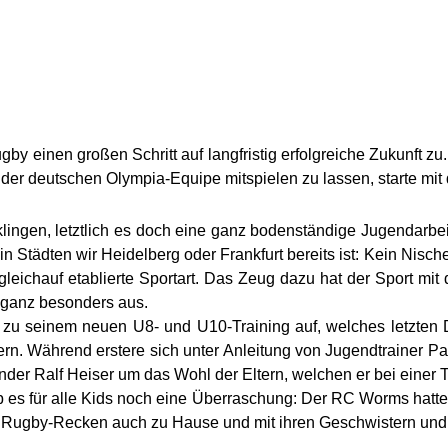
einen großen Schritt auf langfristig erfolgreiche Zukunft zu.
der deutschen Olympia-Equipe mitspielen zu lassen, starte mit
klingen, letztlich es doch eine ganz bodenständige Jugendarbeit,
 Städten wir Heidelberg oder Frankfurt bereits ist: Kein Nisc
eichauf etablierte Sportart. Das Zeug dazu hat der Sport mit 
t ganz besonders aus.
 zu seinem neuen U8- und U10-Training auf, welches letzten Don
tern. Während erstere sich unter Anleitung von Jugendtrainer P
nder Ralf Heiser um das Wohl der Eltern, welchen er bei einer
es für alle Kids noch eine Überraschung: Der RC Worms hatte f
n Rugby-Recken auch zu Hause und mit ihren Geschwistern un