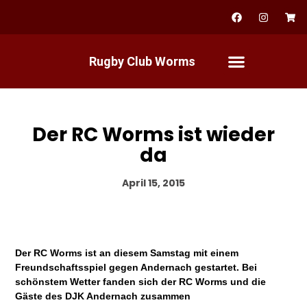
Zum
F
I
S
a
n
h
Inhalt
c
s
o
springen
e
t
p
b
a
p
Rugby Club Worms
o
g
i
o
r
n
k
a
g
m
-
c
a
r
Der RC Worms ist wieder
t
da
April 15, 2015
Der RC Worms ist an diesem Samstag mit einem
Freundschaftsspiel gegen Andernach gestartet. Bei
schönstem Wetter fanden sich der RC Worms und die
Gäste des DJK Andernach zusammen