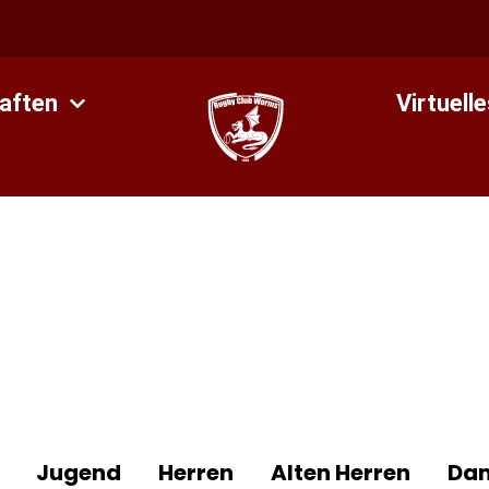
aften
Virtuell
Jugend
Herren
Alten Herren
Da