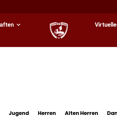
aften
Virtuell
Jugend
Herren
Alten Herren
Da